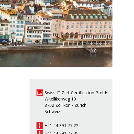
Swiss IT Zert Certification GmbH
Witellikerweg 10
8702 Zollikon / Zürich
Schweiz
+41 44 391 77 22
+41 44 391 77 35